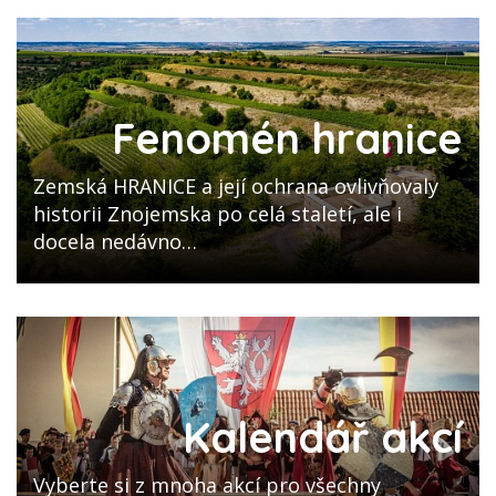
Fenomén hranice
Zemská HRANICE a její ochrana ovlivňovaly
historii Znojemska po celá staletí, ale i
docela nedávno…
Kalendář akcí
Vyberte si z mnoha akcí pro všechny