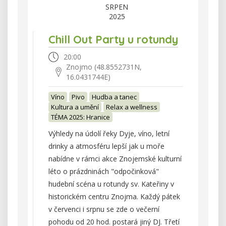
SRPEN
2025
Chill Out Party u rotundy
20:00
Znojmo (48.8552731N,
16.0431744E)
Víno
Pivo
Hudba a tanec
Kultura a umění
Relax a wellness
TÉMA 2025: Hranice
Výhledy na údolí řeky Dyje, víno, letní
drinky a atmosféru lepší jak u moře
nabídne v rámci akce Znojemské kulturní
léto o prázdninách "odpočinková"
hudební scéna u rotundy sv. Kateřiny v
historickém centru Znojma. Každý pátek
v červenci i srpnu se zde o večerní
pohodu od 20 hod. postará jiný DJ. Třetí