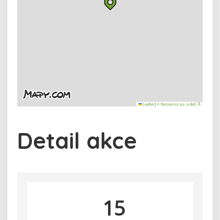
Leaflet
|
© Seznam.cz a.s. a dalĹˇĂ­
Detail akce
15