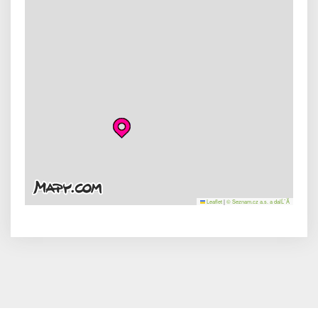
Leaflet
|
© Seznam.cz a.s. a dalĹˇĂ­