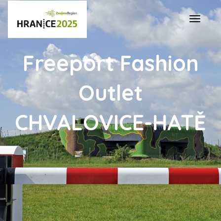
Navigac
Freeport Fashion
Outlet
CHVALOVICE-HATĚ