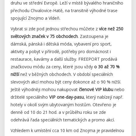
druhu ve střední Evropě. Leží v místě bývalého hraničního
přechodu Chvalovice-Hatě, na transitně výhodné trase
spojující Znojmo a Vídeň.
Vybrat si zde pod jednou střechou můžete z
více než 250
světových značek v 75 obchodech
. Zastoupena je
dámská, pánská i dětská móda, vybavení pro sport,
aktivity a pobyt v přírodě, potřeby pro domácnost i
restaurace, kavárny a další služby. FREEPORT prodává
značkovou módu za ceny, které jsou vždy
o 30 až 70 %
nižší
než v běžných obchodech. V období speciálních
slevových akcí mohou být ceny dokonce až o 90 % nižší.
Ještě výhodněji mohou nakupovat
členové VIP klubu
nebo
držitelé speciálního
VIP one-day-pasu
, který nabízejí např.
hotely v okolí svým ubytovaným hostům. Otevřeno je
denně od 10 do 21 hod. a v průběhu roku se zde
odehrává řada speciálních tematických a promo akcí.
Vzhledem k umístění cca 10 km od Znojma je pravidelnou