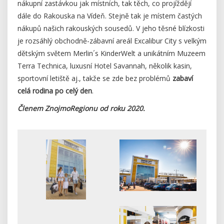
nákupní zastávkou jak místních, tak těch, co projíždějí
dále do Rakouska na Vídeň. Stejně tak je místem častých
nákupů našich rakouských sousedů. V jeho těsné blízkosti
je rozsáhlý obchodně-zábavní areál Excalibur City s velkým
dětským světem Merlin´s KinderWelt a unikátním Muzeem
Terra Technica, luxusní Hotel Savannah, několik kasin,
sportovní letiště aj., takže se zde bez problémů
zabaví
celá rodina po celý den
.
Členem ZnojmoRegionu od roku 2020.