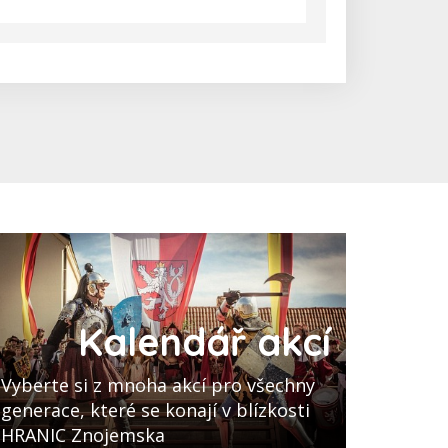
Kalendář akcí
Vyberte si z mnoha akcí pro všechny
generace, které se konají v blízkosti
HRANIC Znojemska