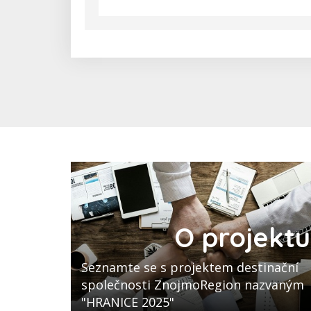
O projektu
Seznamte se s projektem destinační
společnosti ZnojmoRegion nazvaným
"HRANICE 2025"