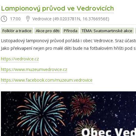
Lampionový průvod ve Vedrovicích
17:00
Vedrovice (49.0203781N, 16.3766956E)
Folklór a tradice
Akce pro děti
Příroda
TÉMA: Svatomartinské akce
Listopadový lampionový průvod pořádá i obec Vedrovice. Sraz účast
Jako překvapení nejen pro malé děti bude na fotbalovém hřišti pod s
https://vedrovice.cz
https://www.muzeumvedrovice.cz
https://www.facebook.com/muzeum.vedrovice